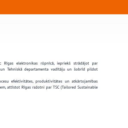
 Rīgas elektronikas rūpnīcā, iepriekš strādājot par
u un Tehniskā departamenta vadītāju un šobrīd pildot
cesu efektivitātes, produktivitātes un atkārtojamības
m, attīstot Rīgas ražotni par TSC (Tailored Sustainable