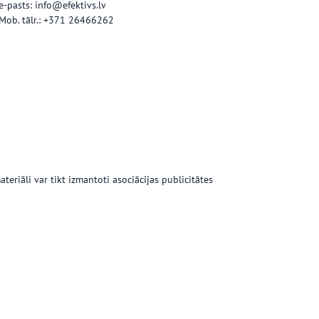
e-pasts: info@efektivs.lv
Mob. tālr.: +371 26466262
teriāli var tikt izmantoti asociācijas publicitātes