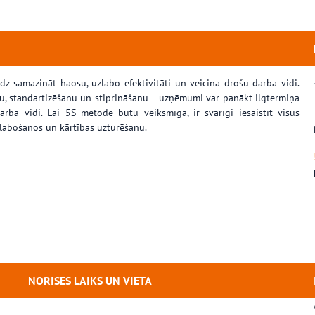
dz samazināt haosu, uzlabo efektivitāti un veicina drošu darba vidi.
nu, standartizēšanu un stiprināšanu – uzņēmumi var panākt ilgtermiņa
rba vidi. Lai 5S metode būtu veiksmīga, ir svarīgi iesaistīt visus
zlabošanos un kārtības uzturēšanu.
NORISES LAIKS UN VIETA