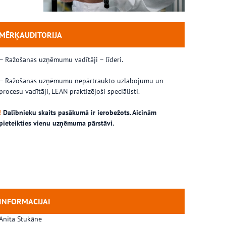
MĒRĶAUDITORIJA
– Ražošanas uzņēmumu vadītāji – līderi.
– Ražošanas uzņēmumu nepārtraukto uzlabojumu un
procesu vadītāji, LEAN praktizējoši speciālisti.
!
Dalībnieku skaits pasākumā ir ierobežots. Aicinām
pieteikties vienu uzņēmuma pārstāvi.
INFORMĀCIJAI
Anita Stukāne