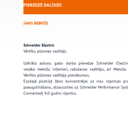
PIEREDZĒ DALĪSIES
JĀNIS BEBRIŠS
Schneider Electric
Vērtību plūsmas vadītājs
Uzkrāta astoņu gadu darba pieredze Schneider Electric
vecāko metožu inženieri, ražošanas vadītāju, arī Metož
Vērtību plūsmas vadītāja pienākumus.
Esošajā pozīcijā Jānis koncentrējas uz visu rūpnīcas pro
paaugstināšanu, atsaucoties uz Schneider Performance Syste
Connected) 4.0 gudro rūpnīcu.