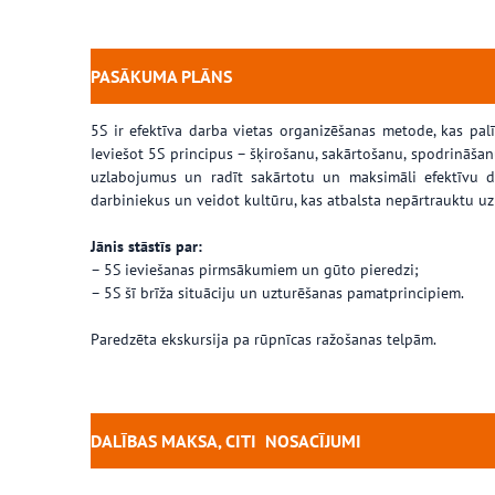
PASĀKUMA PLĀNS
5S ir efektīva darba vietas organizēšanas metode, kas palī
Ieviešot 5S principus – šķirošanu, sakārtošanu, spodrināša
uzlabojumus un radīt sakārtotu un maksimāli efektīvu da
darbiniekus un veidot kultūru, kas atbalsta nepārtrauktu u
Jānis stāstīs par:
– 5S ieviešanas pirmsākumiem un gūto pieredzi;
– 5S šī brīža situāciju un uzturēšanas pamatprincipiem.
Paredzēta ekskursija pa rūpnīcas ražošanas telpām.
DALĪBAS MAKSA, CITI
NOSACĪJUMI