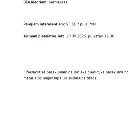
BEA biedriem:
bezmaksas
Pārējiem interesentiem:
55 EUR plus PVN
Aicinām pieteikties līdz
29.09.2025. pulksten 12.00
!
Piesakoties pasākumam dalībnieks piekrīt, ka pasākuma noris
materiālos mājas lapā un sociālajos tīklos.