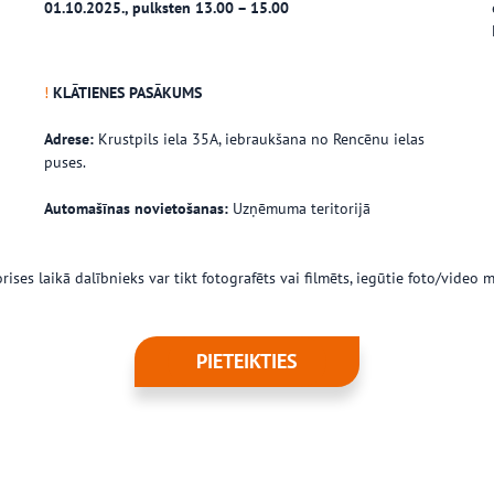
01.10.2025., pulksten 13.00 – 15.00
!
KLĀTIENES PASĀKUMS
Adrese:
Krustpils iela 35A, iebraukšana no Rencēnu ielas
puses.
Automašīnas novietošanas:
Uzņēmuma teritorijā
es laikā dalībnieks var tikt fotografēts vai filmēts, iegūtie foto/video ma
PIETEIKTIES