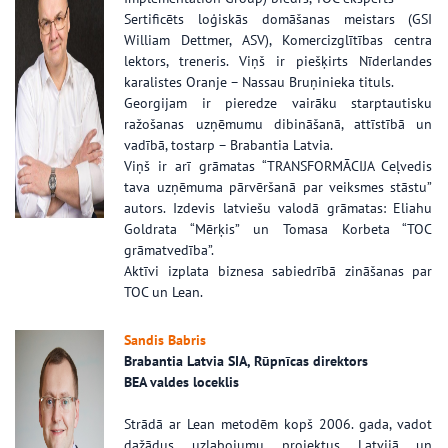
Sertificēts loģiskās domāšanas meistars (GSI
William Dettmer, ASV), Komercizglītības centra
lektors, treneris. Viņš ir piešķirts Nīderlandes
karalistes Oranje – Nassau Bruņinieka tituls.
Georgijam ir pieredze vairāku starptautisku
ražošanas uzņēmumu dibināšanā, attīstībā un
vadībā, tostarp – Brabantia Latvia.
Viņš ir arī grāmatas “TRANSFORMĀCIJA Ceļvedis
tava uzņēmuma pārvēršanā par veiksmes stāstu”
autors. Izdevis latviešu valodā grāmatas: Eliahu
Goldrata “Mērķis” un Tomasa Korbeta “TOC
grāmatvedība”.
Aktīvi izplata biznesa sabiedrībā zināšanas par
TOC un Lean.
Sandis Babris
Brabantia Latvia SIA, Rūpnīcas direktors
BEA valdes loceklis
Strādā ar Lean metodēm kopš 2006. gada, vadot
dažādus uzlabojumu projektus Latvijā un