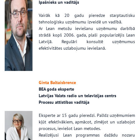
Īpašnieks un vadītājs
Vairāk kā 20 gadu pieredze starptautisku
tehnoloģisku uzņēmumu izveidē un vadībā.
Ar Lean metožu ieviešanu uzņēmumu darbībā
strādā kopš 2006. gada, plaši popularizējis Lean
Latvijā. Regulāri konsultē uzņēmumus
efektivitātes uzlabojumu ieviešanā.
Ginta Baltaisbrence
BEA goda eksperte
Latvijas Valsts radio un televīzijas centrs
Procesu attīstības vadītāja
Eksperte ar 15 gadu pieredzi. Palīdz uzņēmumiem
kļūt efektīvākiem, apmācot, zīmējot un uzlabojot
procesus, ieviešot Lean metodes.
Realizējusi Lean programmas dažādu nozaru