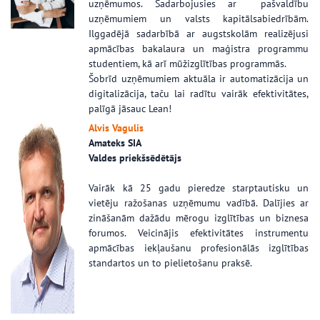
uzņēmumos. Sadarbojusies ar pašvaldību
uzņēmumiem un valsts kapitālsabiedrībām.
Ilggadējā sadarbībā ar augstskolām realizējusi
apmācības bakalaura un maģistra programmu
studentiem, kā arī mūžizglītības programmās.
Šobrīd uzņēmumiem aktuāla ir automatizācija un
digitalizācija, taču lai radītu vairāk efektivitātes,
palīgā jāsauc Lean!
Alvis Vagulis
Amateks SIA
Valdes priekšsēdētājs
Vairāk kā 25 gadu pieredze starptautisku un
vietēju ražošanas uzņēmumu vadībā. Dalījies ar
zināšanām dažādu mērogu izglītības un biznesa
forumos. Veicinājis efektivitātes instrumentu
apmācības iekļaušanu profesionālās izglītības
standartos un to pielietošanu praksē.