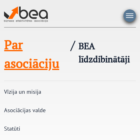
Pāriet
uz
saturu
Par
/
BEA
līdzdibinātāji
asociāciju
Vīzija un misija
Asociācijas valde
Statūti