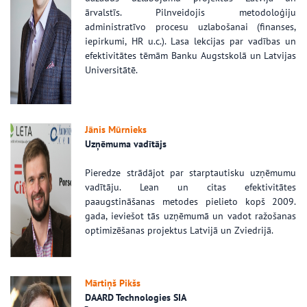
ārvalstīs. Pilnveidojis metodoloģiju
administratīvo procesu uzlabošanai (finanses,
iepirkumi, HR u.c.). Lasa lekcijas par vadības un
efektivitātes tēmām Banku Augstskolā un Latvijas
Universitātē.
Jānis Mūrnieks
Uzņēmuma vadītājs
Pieredze strādājot par starptautisku uzņēmumu
vadītāju. Lean un citas efektivitātes
paaugstināšanas metodes pielieto kopš 2009.
gada, ieviešot tās uzņēmumā un vadot ražošanas
optimizēšanas projektus Latvijā un Zviedrijā.
Mārtiņš Pikšs
DAARD Technologies SIA