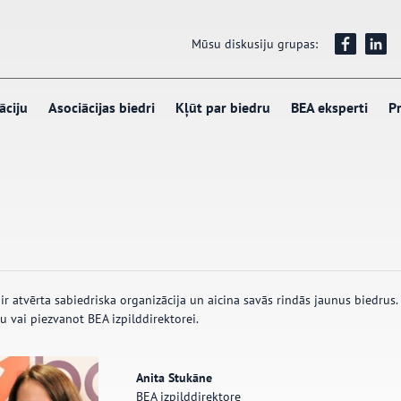
Mūsu diskusiju grupas:
āciju
Asociācijas biedri
Kļūt par biedru
BEA eksperti
Pr
ir atvērta sabiedriska organizācija un aicina savās rindās jaunus biedrus.
u vai piezvanot BEA izpilddirektorei.
Anita Stukāne
BEA izpilddirektore