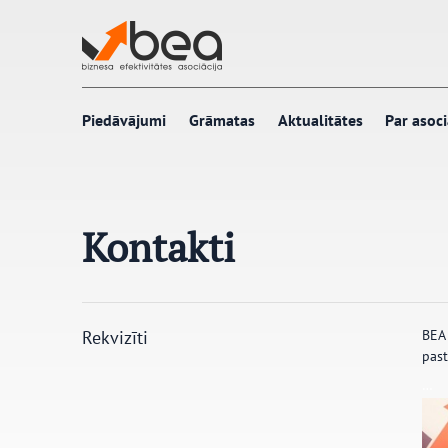
Pāriet
uz
saturu
Piedāvājumi
Grāmatas
Aktualitātes
Par asoci
Kontakti
Rekvizīti
BEA 
past
…