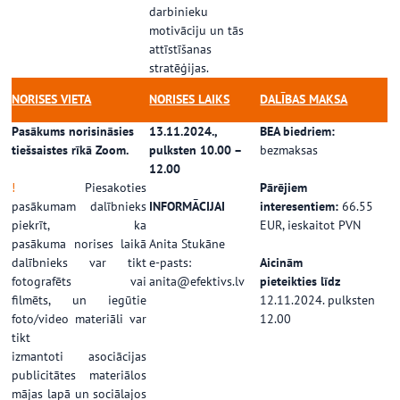
darbinieku
motivāciju un tās
attīstīšanas
stratēģijas.
NORISES VIETA
NORISES LAIKS
DALĪBAS MAKSA
Pasākums norisināsies
13.11.2024.,
BEA biedriem:
tiešsaistes rīkā Zoom.
pulksten 10.00 –
bezmaksas
12.00
!
Piesakoties
Pārējiem
pasākumam dalībnieks
INFORMĀCIJAI
interesentiem:
66.55
piekrīt, ka
EUR, ieskaitot PVN
pasākuma norises laikā
Anita Stukāne
dalībnieks var tikt
e-pasts:
Aicinām
fotografēts vai
anita@efektivs.lv
pieteikties līdz
filmēts, un iegūtie
12.11.2024. pulksten
foto/video materiāli var
12.00
tikt
izmantoti asociācijas
publicitātes materiālos
mājas lapā un sociālajos