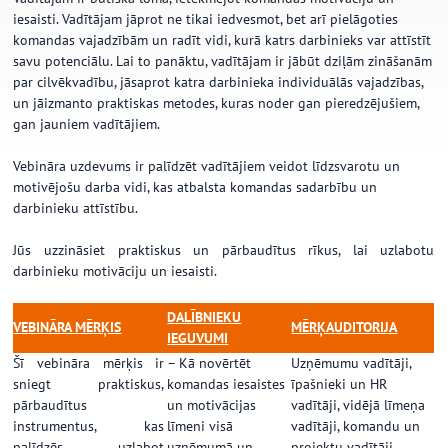
iesaisti. Vadītājam jāprot ne tikai iedvesmot, bet arī pielāgoties
komandas vajadzībām un radīt vidi, kurā katrs darbinieks var attīstīt
savu potenciālu. Lai to panāktu, vadītājam ir jābūt dziļām zināšanām
par cilvēkvadību, jāsaprot katra darbinieka individuālās vajadzības,
un jāizmanto praktiskas metodes, kuras noder gan pieredzējušiem,
gan jauniem vadītājiem.
Vebināra uzdevums ir palīdzēt vadītājiem veidot līdzsvarotu un
motivējošu darba vidi, kas atbalsta komandas sadarbību un
darbinieku attīstību.
Jūs uzzināsiet praktiskus un pārbaudītus rīkus, lai uzlabotu
darbinieku motivāciju un iesaisti.
DALĪBNIEKU
VEBINĀRA MĒRĶIS
MĒRĶAUDITORIJA
IEGUVUMI
Šī vebināra mērķis ir
– Kā novērtēt
Uzņēmumu vadītāji,
sniegt praktiskus,
komandas iesaistes
īpašnieki un HR
pārbaudītus
un motivācijas
vadītāji, vidējā līmeņa
instrumentus, kas
līmeni visā
vadītāji, komandu un
palīdzēs uzlabot
uzņēmumā un
projektu vadītāji.