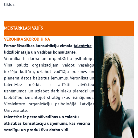
tīklos.
MEISTARKLASI VADĪS
VERONIKA SKORODIHINA
Personālvadības konsultāciju zīmola
talent+be
līdzdibinātāja un vadības konsultante.
Veronika ir darba un organizāciju psiholoģe.
Viņa palīdz organizācijām veidot veselīgu
iekšējo kultūru, uzlabot vadītāju prasmes un
pieņemt datos balstītus lēmumus. Veronikas un
talent+be mērķis ir attīstīt cilvēcību
uzņēmumos un uzlabot darbinieku pieredzi un
labbūtību, izmantojot stratēģiskus risinājumus.
Vieslektore organizāciju psiholoģijā Latvijas
Universitātē.
talent+be ir personālvadības un talantu
attīstības konsultāciju uzņēmums, kas veicina
veselīgu un produktīvu darba vidi.