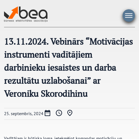
Pāriet
uz
saturu
13.11.2024. Vebinārs “Motivācijas
instrumenti vadītājiem
darbinieku iesaistes un darba
rezultātu uzlabošanai” ar
Veroniku Skorodihinu
25. septembris, 2024
Vadītājam ir būtiska loma, ietekmējot komandas motivāciju un