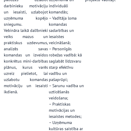
darbinieku motivāciju
individuāli
un iesaisti, uzlabojot
komandās;
uzņēmuma kopējo
– Vadītāja loma
sniegumu.
komandas
Vebināra laikā dalībnieki
sadarbības un
veiks mazus un
iesaistes
praktiskus uzdevumus,
veicināšanā;
analizēs savas
– Personīgās
komandas un izveidos
robežas vadībā: kā
konkrētus mini-darbības
saglabāt līdzsvaru
plānus, kurus varēs
starp efektīvu
uzreiz pielietot, lai
vadību un
uzlabotu komandas
pašaprūpi;
motivāciju un iesaisti
– Sarunu vadība un
ikdienā.
uzticēšanās
veidošana;
– Praktiskas
motivācijas un
iesaistes metodes;
– Uzņēmuma
kultūras saistība ar