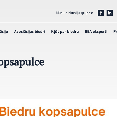
Mūsu diskusiju grupas:
āciju
Asociācijas biedri
Kļūt par biedru
BEA eksperti
Pr
kopsapulce