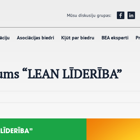
Mūsu diskusiju grupas:
āciju
Asociācijas biedri
Kļūt par biedru
BEA eksperti
Pr
rums “LEAN LĪDERĪBA”