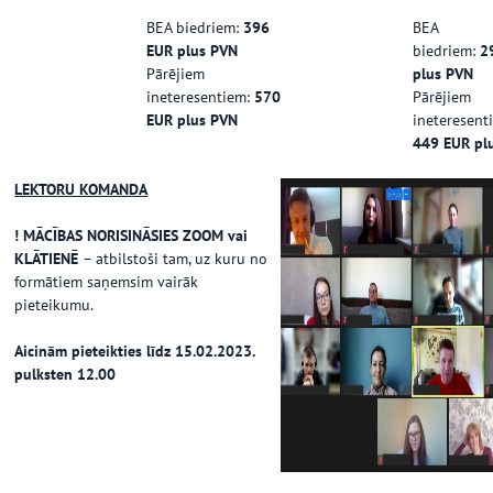
BEA biedriem:
396
BEA
EUR plus PVN
biedriem:
2
Pārējiem
plus PVN
ineteresentiem:
570
Pārējiem
EUR plus PVN
ineteresent
449 EUR pl
LEKTORU KOMANDA
! MĀCĪBAS NORISINĀSIES ZOOM vai
KLĀTIENĒ
– atbilstoši tam, uz kuru no
formātiem saņemsim vairāk
pieteikumu.
Aicinām pieteikties līdz 15.02.2023.
pulksten 12.00