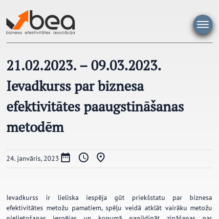
Pāriet
uz
saturu
21.02.2023. – 09.03.2023.
Ievadkurss par biznesa
efektivitātes paaugstināšanas
metodēm
24. janvāris, 2023
Ievadkurss ir lieliska iespēja gūt priekšstatu par biznesa
efektivitātes metožu pamatiem, spēļu veidā atklāt vairāku metožu
pielietošanas iespējas un kopumā papildināt zināšanas par