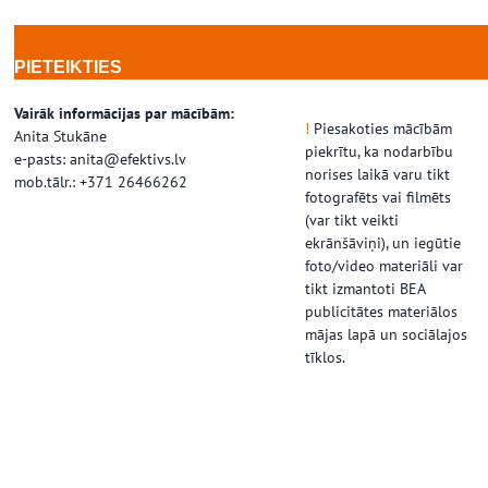
………………………………………………
………………………………………
PIETEIKTIES
Vairāk informācijas par mācībām:
!
Piesakoties mācībām
Anita Stukāne
piekrītu, ka nodarbību
e-pasts: anita@efektivs.lv
norises laikā varu tikt
mob.tālr.: +371 26466262
fotografēts vai filmēts
(var tikt veikti
ekrānšāviņi), un iegūtie
foto/video materiāli var
tikt izmantoti BEA
publicitātes materiālos
mājas lapā un sociālajos
tīklos.