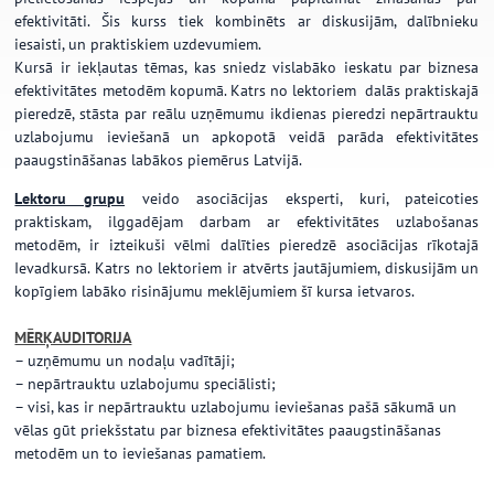
efektivitāti. Šis kurss tiek kombinēts ar diskusijām, dalībnieku
iesaisti, un praktiskiem uzdevumiem.
Kursā ir iekļautas tēmas, kas sniedz vislabāko ieskatu par biznesa
efektivitātes metodēm kopumā. Katrs no lektoriem dalās praktiskajā
pieredzē, stāsta par reālu uzņēmumu ikdienas pieredzi nepārtrauktu
uzlabojumu ieviešanā un apkopotā veidā parāda efektivitātes
paaugstināšanas labākos piemērus Latvijā.
Lektoru grupu
veido asociācijas eksperti, kuri, pateicoties
praktiskam, ilggadējam darbam ar efektivitātes uzlabošanas
metodēm, ir izteikuši vēlmi dalīties pieredzē asociācijas rīkotajā
Ievadkursā. Katrs no lektoriem ir atvērts jautājumiem, diskusijām un
kopīgiem labāko risinājumu meklējumiem šī kursa ietvaros.
MĒRĶAUDITORIJA
– uzņēmumu un nodaļu vadītāji;
– nepārtrauktu uzlabojumu speciālisti;
– visi, kas ir nepārtrauktu uzlabojumu ieviešanas pašā sākumā un
vēlas gūt priekšstatu par biznesa efektivitātes paaugstināšanas
metodēm un to ieviešanas pamatiem.