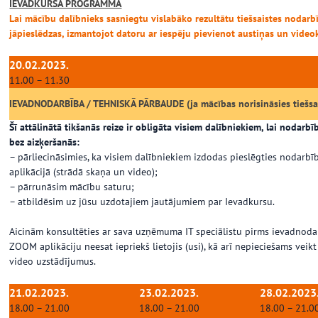
IEVADKURSA PROGRAMMA
Lai mācību dalībnieks sasniegtu vislabāko rezultātu tiešsaistes nodarb
jāpieslēdzas, izmantojot datoru ar iespēju pievienot austiņas un vid
…
20.02.2023.
11.00 – 11.30
IEVADNODARBĪBA / TEHNISKĀ PĀRBAUDE (ja mācības norisināsies tiešsa
Šī attālinātā tikšanās reize ir obligāta visiem dalībniekiem, lai nodarbīb
bez aizķeršanās:
– pārliecināsimies, ka visiem dalībniekiem izdodas pieslēgties nodarb
aplikācijā (strādā skaņa un video);
– pārrunāsim mācību saturu;
– atbildēsim uz jūsu uzdotajiem jautājumiem par Ievadkursu.
Aicinām konsultēties ar sava uzņēmuma IT speciālistu pirms ievadnodar
ZOOM aplikāciju neesat iepriekš lietojis (usi), kā arī nepieciešams veik
video uzstādījumus.
21.02.2023.
23.02.2023.
28.02.2023
18.00 – 21.00
18.00 – 21.00
18.00 – 21.0