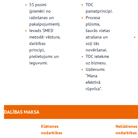
5S posmi
TOC
(piemēri no
pamatprincipi.
ražošanas un
Procesa
pakalpojumiem).
plūsma,
Ievads SMED
šaurās vietas
metodē: vēsture,
atrašana un
darbības
soļi tās
principi,
novēršanai.
pielietojums un
TOC ietekme
ieguvumi.
uz biznesu.
Uzdevums
“Mana
efektīvā
rūpnīca”.
DALĪBAS MAKSA
Klātienes
Neklātienes
nodarbības
nodarbības