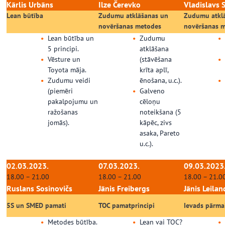
Kārlis Urbāns
Ilze Čerevko
Vladislavs 
Lean būtība
Zudumu atklāšanas un
Zudumu atkl
novēršanas metodes
novēršanas 
Lean būtība un
Zudumu
5 principi.
atklāšana
Vēsture un
(stāvēšana
Toyota māja.
krīta aplī,
Zudumu veidi
ēnošana, u.c.).
(piemēri
Galveno
pakalpojumu un
cēloņu
ražošanas
noteikšana (5
jomās).
kāpēc, zivs
asaka, Pareto
u.c.).
02.03.2023.
07.03.2023.
09.03.2023
18.00 – 21.00
18.00 – 21.00
18.00 – 21.0
Ruslans Sosinovičs
Jānis Freibergs
Jānis Leilan
5S un SMED pamati
TOC pamatprincipi
Ievads pārma
Metodes būtība.
Lean vai TOC?