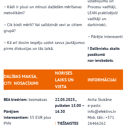
uzlabojumu un
– Kādi ir plusi un mīnusi dažādām mērīšanas
Procesu vadītāji,
metodikām?
LEAN praktizējoši
vadītāji un
– Cik bieži mērīt? Vai salīdzināt sevi ar citiem
darbinieki;
grupā?
– Pārējie interesenti
– Kā arī dosim iespēju uzdot savus jautājumus
pirms diskusijas un tās laikā.
! Dalībnieku skaits
pasākumā
nav ierobežots.
NORISES
DALĪBAS MAKSA,
LAIKS UN
INFORMĀCIJAI
CITI
NOSACĪJUMI
VIETA
…
BEA biedriem:
bezmaksas
22.05.2025.,
Anita Stukāne
pulksten 15.00 –
e-pasts:
Pārējiem
16.30
info@efektivs.lv
interesentiem:
55 EUR plus
Mob. tālr.: +371
PVN
!
TIEŠSAISTES
26466262