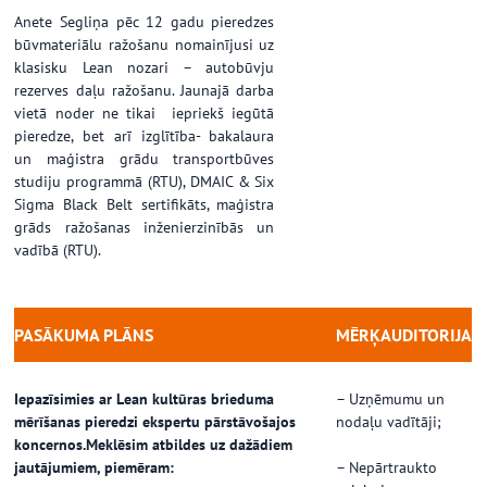
Anete Segliņa pēc 12 gadu pieredzes
būvmateriālu ražošanu nomainījusi uz
klasisku Lean nozari – autobūvju
rezerves daļu ražošanu. Jaunajā darba
vietā noder ne tikai iepriekš iegūtā
pieredze, bet arī izglītība- bakalaura
un maģistra grādu transportbūves
studiju programmā (RTU), DMAIC & Six
Sigma Black Belt sertifikāts, maģistra
grāds ražošanas inženierzinībās un
vadībā (RTU).
PASĀKUMA PLĀNS
MĒRĶAUDITORIJA
…
Iepazīsimies ar Lean kultūras brieduma
– Uzņēmumu un
mērīšanas pieredzi ekspertu pārstāvošajos
nodaļu vadītāji;
koncernos.
Meklēsim atbildes uz dažādiem
jautājumiem, piemēram:
– Nepārtraukto