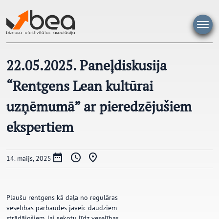
Pāriet
uz
saturu
22.05.2025. Paneļdiskusija
“Rentgens Lean kultūrai
uzņēmumā” ar pieredzējušiem
ekspertiem
14. maijs, 2025
Plaušu rentgens kā daļa no regulāras
veselības pārbaudes jāveic daudziem
strādājošiem, lai sekotu līdz veselības