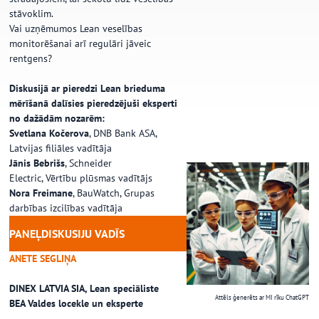
stāvoklim.
Vai uzņēmumos Lean veselības
monitorēšanai arī regulāri jāveic
rentgens?
…
Diskusijā ar pieredzi Lean brieduma
mērīšanā dalīsies pieredzējuši eksperti
no dažādām nozarēm:
Svetlana Kočerova
, DNB Bank ASA,
Latvijas filiāles vadītāja
Jānis Bebrišs
, Schneider
Electric, Vērtību plūsmas vadītājs
Nora Freimane
, BauWatch, Grupas
darbības izcilības vadītāja
PANEĻDISKUSIJU VADĪS
ANETE SEGLIŅA
DINEX LATVIA SIA, Lean speciāliste
Attēls ģenerēts ar MI rīku ChatGPT
BEA Valdes locekle un eksperte