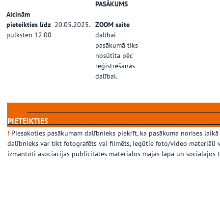
PASĀKUMS
Aicinām
pieteikties līdz
20.05.2025.
ZOOM saite
pulksten 12.00
dalībai
pasākumā tiks
nosūtīta pēc
reģistrēšanās
dalībai.
………………………………………………………………
PIETEIKTIES
…………………………………………………………
!
Piesakoties pasākumam dalībnieks piekrīt, ka pasākuma norises laikā
dalībnieks var tikt fotografēts vai filmēts, iegūtie foto/video materiāli v
izmantoti asociācijas publicitātes materiālos mājas lapā un sociālajos t