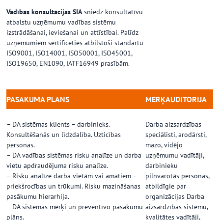
Vadības konsultācijas SIA
sniedz konsultatīvu
atbalstu uzņēmumu vadības sistēmu
izstrādāšanai, ieviešanai un attīstībai. Palīdz
uzņēmumiem sertificēties atbilstoši standartu
ISO9001, ISO14001, ISO50001, ISO45001,
ISO19650, EN1090, IATF16949 prasībām.
PASĀKUMA PLĀNS
MĒRĶAUDITORIJA
…
…
– DA sistēmas klients – darbinieks.
Darba aizsardzības
Konsultēšanās un līdzdalība. Uzticības
speciālisti, arodārsti,
personas.
mazo, vidējo
– DA vadības sistēmas risku analīze un darba
uzņēmumu vadītāji,
vietu apdraudējuma risku analīze.
darbinieku
– Risku analīze darba vietām vai amatiem –
pilnvarotās personas,
priekšrocības un trūkumi. Risku mazināšanas
atbildīgie par
pasākumu hierarhija.
organizācijas Darba
– DA sistēmas mērķi un preventīvo pasākumu
aizsardzības sistēmu,
plāns.
kvalitātes vadītāji,