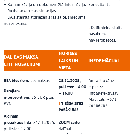
– Komunikācija un dokumentētā informācija.
konsultanti.
– Rīcība ārkārtējās situācijās.
– DA sistēmas atgriezeniskās saite, snieguma
novērtēšana.
!
Dalībnieku skaits
…
pasākumā
nav ierobežots.
NORISES
DALĪBAS MAKSA,
LAIKS UN
INFORMĀCIJAI
CITI
NOSACĪJUMI
VIETA
…
…
…
BEA biedriem:
bezmaksas
25.11.2025.,
Anita Stukāne
pulksten 14.00
e-pasts:
Pārējiem
– 16.00
info@efektivs.lv
interesentiem:
55 EUR plus
Mob. tālr.: +371
PVN
!
TIEŠSAISTES
26466262
PASĀKUMS.
Aicinām
pieteikties līdz
24.11.2025.
ZOOM saite
pulksten 12.00
dalībai