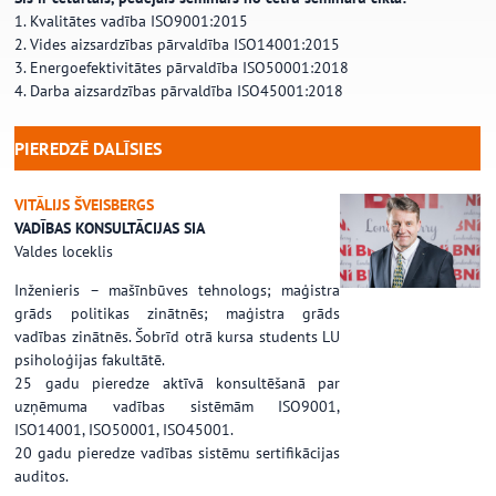
1. Kvalitātes vadība ISO9001:2015
2. Vides aizsardzības pārvaldība ISO14001:2015
3. Energoefektivitātes pārvaldība ISO50001:2018
4. Darba aizsardzības pārvaldība ISO45001:2018
PIEREDZĒ DALĪSIES
…
VITĀLIJS ŠVEISBERGS
VADĪBAS KONSULTĀCIJAS SIA
Valdes loceklis
Inženieris – mašīnbūves tehnologs; maģistra
grāds politikas zinātnēs; maģistra grāds
vadības zinātnēs. Šobrīd otrā kursa students LU
psiholoģijas fakultātē.
25 gadu pieredze aktīvā konsultēšanā par
uzņēmuma vadības sistēmām ISO9001,
ISO14001, ISO50001, ISO45001.
20 gadu pieredze vadības sistēmu sertifikācijas
auditos.