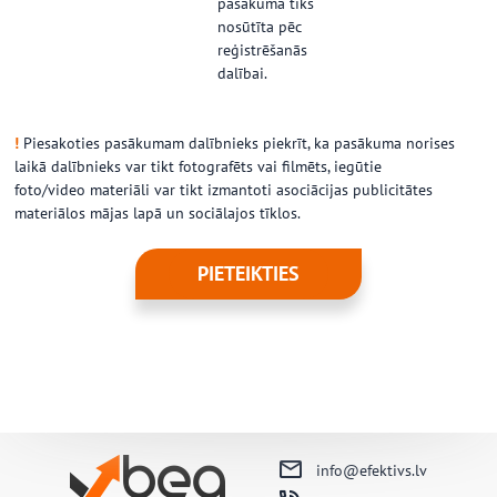
pasākumā tiks
nosūtīta pēc
reģistrēšanās
dalībai.
!
Piesakoties pasākumam dalībnieks piekrīt, ka pasākuma norises
laikā dalībnieks var tikt fotografēts vai filmēts, iegūtie
foto/video materiāli var tikt izmantoti asociācijas publicitātes
materiālos mājas lapā un sociālajos tīklos.
PIETEIKTIES
info@efektivs.lv