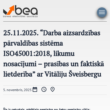
Pāriet
uz
saturu
25.11.2025. “Darba aizsardzības
pārvaldības sistēma
ISO45001:2018, likumu
nosacījumi – prasības un faktiskā
lietderība” ar Vitāliju Šveisbergu
5. novembris, 2025
Šis ir ceturtais, pēdējais seminārs no četru semināru cikla: