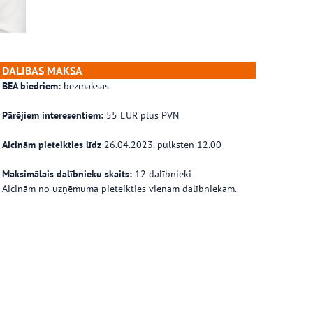
DALĪBAS MAKSA
BEA biedriem:
bezmaksas
Pārējiem interesentiem:
55 EUR plus PVN
Aicinām pieteikties līdz
26.04.2023. pulksten 12.00
Maksimālais dalībnieku skaits:
12 dalībnieki
Aicinām no uzņēmuma pieteikties vienam dalībniekam.