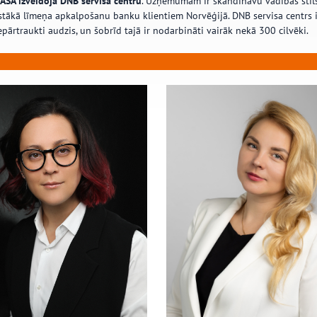
SA izveidoja DNB servisa centru
. Uzņēmumam ir skandināvu vadības stils
gstākā līmeņa apkalpošanu banku klientiem Norvēģijā. DNB servisa centrs
pārtraukti audzis, un šobrīd tajā ir nodarbināti vairāk nekā 300 cilvēki.