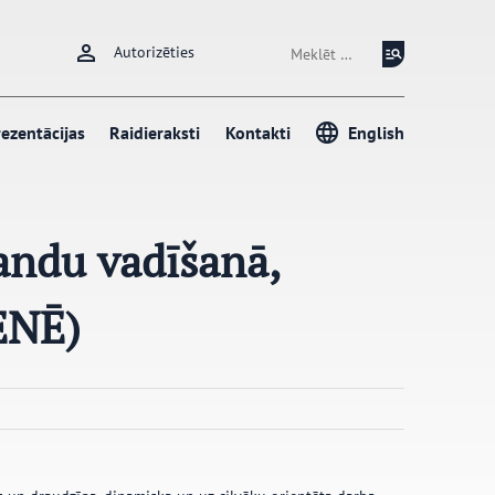
Meklēt:
Autorizēties
ezentācijas
Raidieraksti
Kontakti
English
andu vadīšanā,
ENĒ)