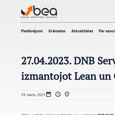
Pāriet
uz
saturu
Piedāvājumi
Grāmatas
Aktualitātes
Par asoci
27.04.2023. DNB Ser
izmantojot Lean un
29. marts, 2023