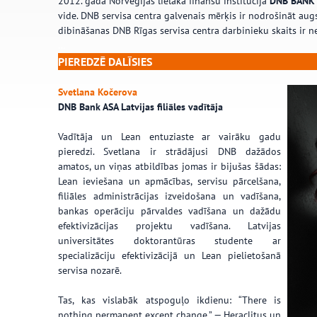
2012. gadā Norvēģijas lielākā finanšu institūcija
DNB BANK A
vide. DNB servisa centra galvenais mērķis ir nodrošināt au
dibināšanas DNB Rīgas servisa centra darbinieku skaits ir ne
…
PIEREDZĒ DALĪSIES
Svetlana Kočerova
DNB Bank ASA Latvijas filiāles vadītāja
Vadītāja un Lean entuziaste ar vairāku gadu
pieredzi. Svetlana ir strādājusi DNB dažādos
amatos, un viņas atbildības jomas ir bijušas šādas:
Lean ieviešana un apmācības, servisu pārcelšana,
filiāles administrācijas izveidošana un vadīšana,
bankas operāciju pārvaldes vadīšana un dažādu
efektivizācijas projektu vadīšana. Latvijas
universitātes doktorantūras studente ar
specializāciju efektivizācijā un Lean pielietošanā
servisa nozarē.
Tas, kas vislabāk atspoguļo ikdienu: “There is
nothing permanent except change.” — Heraclitus un