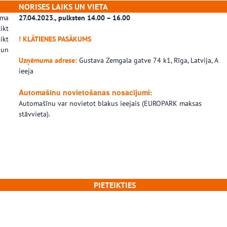
NORISES LAIKS UN VIETA
uma
27.04.2023., pulksten 14.00 – 16.00
ikt
ikt
! KLĀTIENES PASĀKUMS
 un
Uzņēmuma adrese:
Gustava Zemgala gatve 74 k1, Rīga, Latvija, A
ieeja
Automašīnu novietošanas nosacījumi:
Automašīnu var novietot blakus ieejais (EUROPARK maksas
stāvvieta).
PIETEIKTIES
………………………………
……………………………