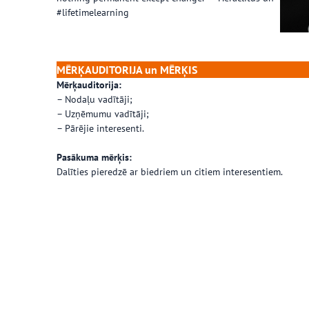
#lifetimelearning
MĒRĶAUDITORIJA un MĒRĶIS
Mērķauditorija:
– Nodaļu vadītāji;
– Uzņēmumu vadītāji;
– Pārējie interesenti.
Pasākuma mērķis:
Dalīties pieredzē ar biedriem un citiem interesentiem.