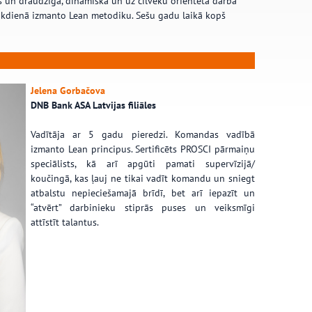
 un draudzīga, dinamiska un uz cilvēku orientēta darba
 ikdienā izmanto Lean metodiku. Sešu gadu laikā kopš
Jelena Gorbačova
DNB Bank ASA Latvijas filiāles
Vadītāja ar 5 gadu pieredzi.
Komandas vadībā
izmanto Lean principus. Sertificēts PROSCI pārmaiņu
speciālists, kā arī apgūti pamati supervīzijā/
koučingā, kas ļauj ne tikai vadīt komandu un sniegt
atbalstu nepieciešamajā brīdī, bet arī iepazīt un
“atvērt” darbinieku stiprās puses un veiksmīgi
attīstīt talantus.