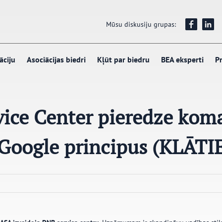
Mūsu diskusiju grupas:
āciju
Asociācijas biedri
Kļūt par biedru
BEA eksperti
Pr
vice Center pieredze kom
 Google principus (KLĀTI