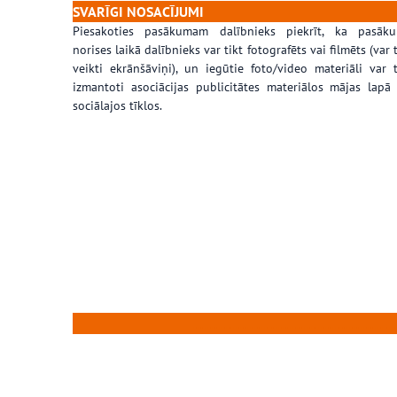
SVARĪGI NOSACĪJUMI
Piesakoties pasākumam dalībnieks piekrīt, ka pasāk
norises laikā dalībnieks var tikt fotografēts vai filmēts (var t
veikti ekrānšāviņi), un iegūtie foto/video materiāli var t
izmantoti asociācijas publicitātes materiālos mājas lapā
sociālajos tīklos.
……………………………………