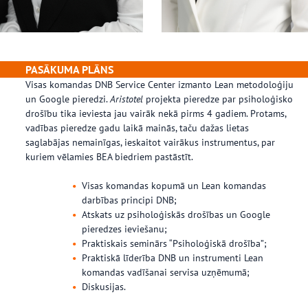
PASĀKUMA PLĀNS
Visas komandas DNB Service Center izmanto Lean metodoloģiju
un Google pieredzi.
Aristotel
projekta pieredze par psiholoģisko
drošību tika ieviesta jau vairāk nekā pirms 4 gadiem. Protams,
vadības pieredze gadu laikā mainās, taču dažas lietas
saglabājas nemainīgas, ieskaitot vairākus instrumentus, par
kuriem vēlamies BEA biedriem pastāstīt.
Visas komandas kopumā un Lean komandas
darbības principi DNB;
Atskats uz psiholoģiskās drošības un Google
pieredzes ieviešanu;
Praktiskais seminārs “Psiholoģiskā drošība”;
Praktiskā līderība DNB un instrumenti Lean
komandas vadīšanai servisa uzņēmumā;
Diskusijas.