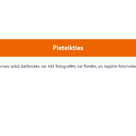
…………………………
Pieteikties
………………………
es laikā dalībnieks var tikt fotografēts vai filmēts, un iegūtie foto/video