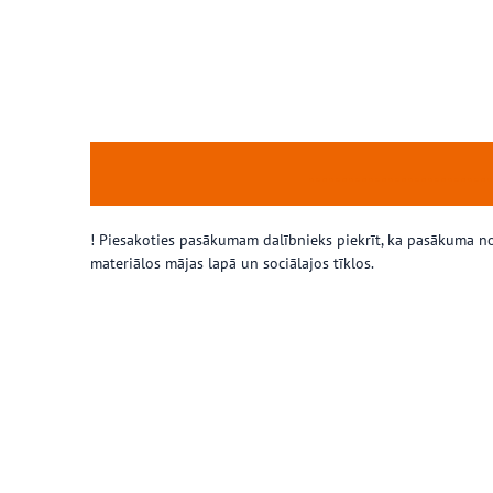
………………………
! Piesakoties pasākumam dalībnieks piekrīt, ka pasākuma noris
materiālos mājas lapā un sociālajos tīklos.