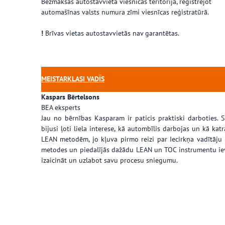
Bezmaksas autostāvvieta viesnīcas teritorijā, reģistrējot
automašīnas valsts numura zīmi viesnīcas reģistratūrā.
!
Brīvas vietas autostavvietās nav garantētas.
MEISTARKLASI VADĪS
Kaspars Bērtelsons
BEA eksperts
Jau no bērnības Kasparam ir paticis praktiski darboties. S
bijusi ļoti liela interese, kā autombīlis darbojas un kā k
LEAN metodēm, jo kļuva pirmo reizi par Iecirkņa vadītāju 
metodes un piedalījās dažādu LEAN un TOC instrumentu ie
izaicināt un uzlabot savu procesu sniegumu.