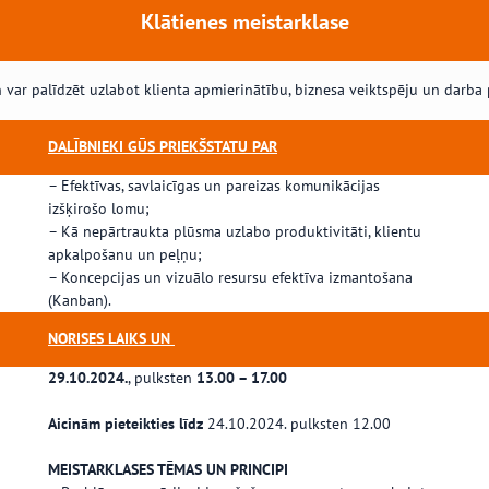
Klātienes meistarklase
 var palīdzēt uzlabot klienta apmierinātību, biznesa veiktspēju un darba 
DALĪBNIEKI GŪS PRIEKŠSTATU PAR
– Efektīvas, savlaicīgas un pareizas komunikācijas
izšķirošo lomu;
– Kā nepārtraukta plūsma uzlabo produktivitāti, klientu
apkalpošanu un peļņu;
– Koncepcijas un vizuālo resursu efektīva izmantošana
(Kanban).
NORISES LAIKS UN
29.10.2024.
, pulksten
13.00 – 17.00
Aicinām pieteikties līdz
24.10.2024. pulksten 12.00
MEISTARKLASES TĒMAS UN PRINCIPI