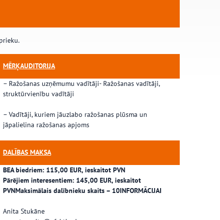
prieku.
MĒRĶAUDITORIJA
– Ražošanas uzņēmumu vadītāji- Ražošanas vadītāji,
struktūrvienību vadītāji
– Vadītāji, kuriem jāuzlabo ražošanas plūsma un
jāpalielina ražošanas apjoms
DALĪBAS MAKSA
BEA biedriem: 115,00 EUR, ieskaitot PVN
Pārējiem interesentiem: 145,00 EUR, ieskaitot
PVNMaksimālais dalībnieku skaits – 10
INFORMĀCIJAI
Anita Stukāne