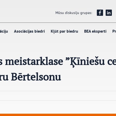
Mūsu diskusiju grupas:
āciju
Asociācijas biedri
Kļūt par biedru
BEA eksperti
Pr
s meistarklase ”Ķīniešu 
ru Bērtelsonu