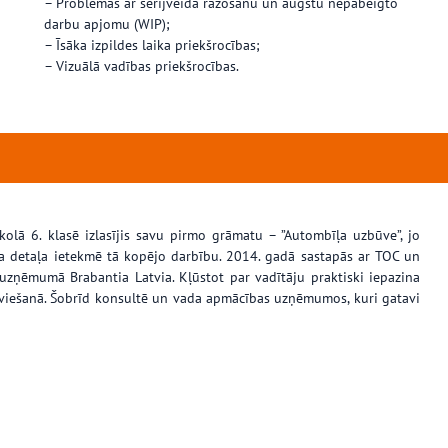
– Problēmas ar sērijveida ražošanu un augstu nepabeigto
darbu apjomu (WIP);
– Īsāka izpildes laika priekšrocības;
– Vizuālā vadības priekšrocības.
kolā 6. klasē izlasījis savu pirmo grāmatu – ”Autombīļa uzbūve”, jo
atra detaļa ietekmē tā kopējo darbību. 2014. gadā sastapās ar TOC un
uzņēmumā Brabantia Latvia. Kļūstot par vadītāju praktiski iepazina
viešanā. Šobrīd konsultē un vada apmācības uzņēmumos, kuri gatavi