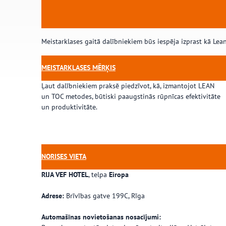
Meistarklases gaitā dalībniekiem būs iespēja izprast kā Lean
MEISTARKLASES MĒRĶIS
Ļaut dalībniekiem praksē piedzīvot, kā, izmantojot LEAN
un TOC metodes, būtiski paaugstinās rūpnīcas efektivitāte
un produktivitāte.
NORISES VIETA
RIJA VEF HOTEL
, telpa
Eiropa
Adrese:
Brīvības gatve 199C, Rīga
Automašīnas novietošanas nosacījumi: