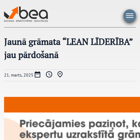
Pāriet
uz
saturu
Jaunā grāmata “LEAN LĪDERĪBA”
jau pārdošanā
21. marts, 2025