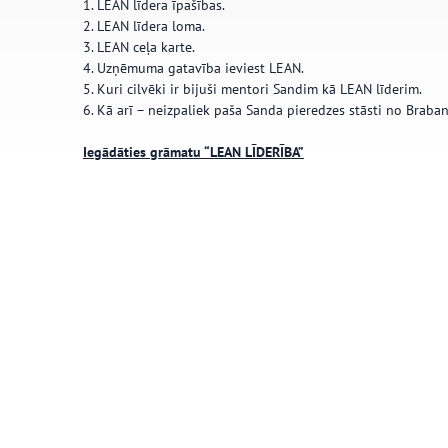
1. LEAN līdera īpašības.
2. LEAN līdera loma.
3. LEAN ceļa karte.
4. Uzņēmuma gatavība ieviest LEAN.
5. Kuri cilvēki ir bijuši mentori Sandim kā LEAN līderim.
6. Kā arī – neizpaliek paša Sanda pieredzes stāsti no Braban
…
Iegādāties grāmatu “LEAN LĪDERĪBA”
…