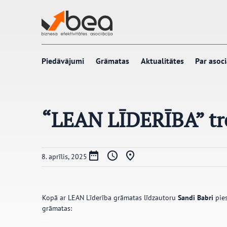
Pāriet
uz
saturu
Piedāvājumi
Grāmatas
Aktualitātes
Par asoci
“LEAN LĪDERĪBA” treš
8. aprīlis, 2025
Kopā ar LEAN Līderība grāmatas līdzautoru
Sandi Babri
pies
grāmatas:
…