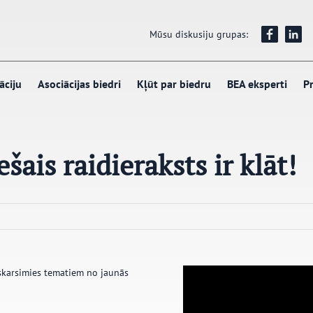
Mūsu diskusiju grupas:
āciju
Asociācijas biedri
Kļūt par biedru
BEA eksperti
Pr
ais raidieraksts ir klāt!
karsimies tematiem no jaunās