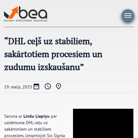
Pāriet
uz
saturu
“DHL ceļš uz stabiliem,
sakārtotiem procesiem un
zudumu izskaušanu”
19. maijs, 2025
Saruna ar
Lindu Liepiņu
par
uzņēmuma DHL ceļu uz
sakārtotiem un stabiliem
procesiem, izmantojot Six Sigma