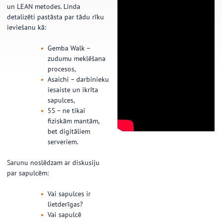
un LEAN metodes. Linda
detalizēti pastāsta par tādu rīku
ieviešanu kā:
Gemba Walk –
zudumu meklēšana
procesos,
Asaichi – darbinieku
iesaiste un ikrīta
sapulces,
5S – ne tikai
fiziskām mantām,
bet digitāliem
serveriem.
Sarunu noslēdzam ar diskusiju
par sapulcēm:
Vai sapulces ir
lietderīgas?
Vai sapulcē