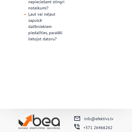
nepieciešami stingri
noteikumi?
Ļaut vai neļaut
sapulcē
dalībniekiem
piedalīties, paralēli
lietojot datoru?
…
info@efektivs.lv
+371 26466262