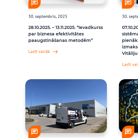
30. septembris, 2025
30. sept
28.10.2025. – 13.11.2025. “Ievadkurss
07.10.2
par biznesa efektivitātes
sistēma
paaugstināšanas metodēm”
pienāk
izmaksu
Lasīt vairāk
Vitālij
Lasīt va