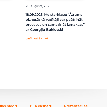
20. augusts, 2025
18.09.2025. Meistarklase: “Ātrums
biznesā: kā vadītāji var paātrināt
procesus un samazināt izmaksas”
ar Georgiju Buklovski
Lasīt vairāk
ijas biedri
BEA eksperti
Prezentācijas