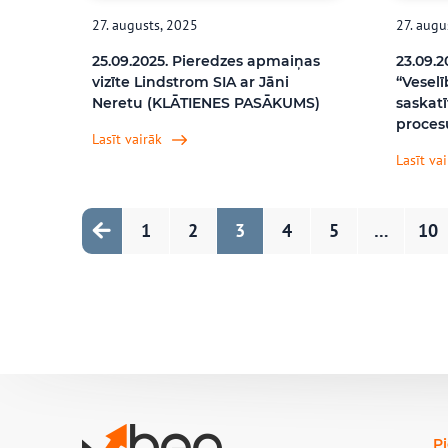
27. augusts, 2025
27. augu
25.09.2025. Pieredzes apmaiņas
23.09.
vizīte Lindstrom SIA ar Jāni
“Veselī
Neretu (KLĀTIENES PASĀKUMS)
saskat
proces
Lasīt vairāk
Lasīt va
Page
Page
Page
Page
Page
Pag
1
2
3
4
5
…
10
P