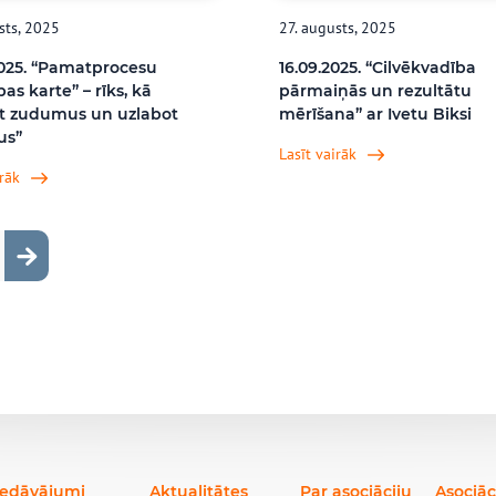
sts, 2025
27. augusts, 2025
2025. “Pamatprocesu
16.09.2025. “Cilvēkvadība
bas karte” – rīks, kā
pārmaiņās un rezultātu
īt zudumus un uzlabot
mērīšana” ar Ivetu Biksi
us”
Lasīt vairāk
irāk
e
iedāvājumi
Aktualitātes
Par asociāciju
Asociāc