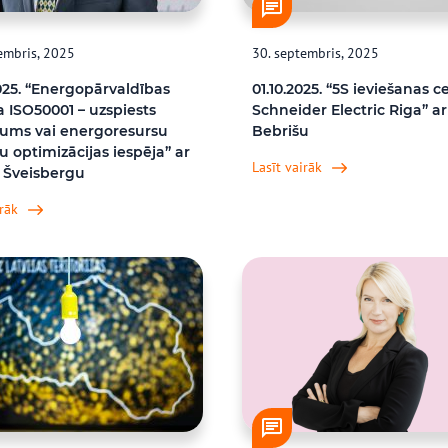
embris, 2025
30. septembris, 2025
025. “Energopārvaldības
01.10.2025. “5S ieviešanas ce
 ISO50001 – uzspiests
Schneider Electric Riga” ar
ums vai energoresursu
Bebrišu
 optimizācijas iespēja” ar
Lasīt vairāk
u Šveisbergu
irāk