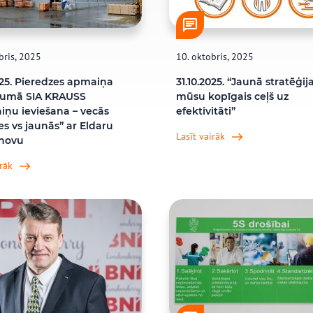
bris, 2025
10. oktobris, 2025
025. Pieredzes apmaiņa
31.10.2025. “Jaunā stratēģija
umā SIA KRAUSS
mūsu kopīgais ceļš uz
iņu ieviešana – vecās
efektivitāti”
s vs jaunās” ar Eldaru
Lasīt vairāk
novu
irāk