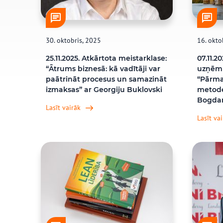
30. oktobris, 2025
16. okto
25.11.2025. Atkārtota meistarklase:
07.11.2
“Ātrums biznesā: kā vadītāji var
uzņēm
paātrināt procesus un samazināt
“Pārma
izmaksas” ar Georgiju Buklovski
metode
Bogda
Lasīt vairāk
Lasīt va