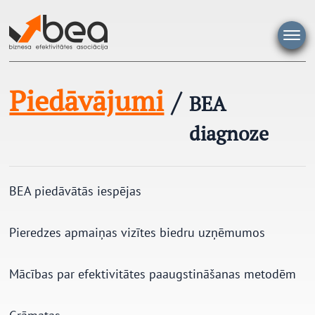
Pāriet
uz
saturu
Piedāvājumi
/
BEA
diagnoze
BEA piedāvātās iespējas
Pieredzes apmaiņas vizītes biedru uzņēmumos
Mācības par efektivitātes paaugstināšanas metodēm