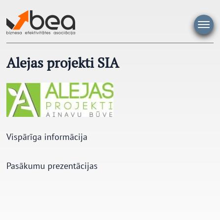
Pāriet
uz
saturu
Alejas projekti SIA
Vispārīga informācija
Pasākumu prezentācijas