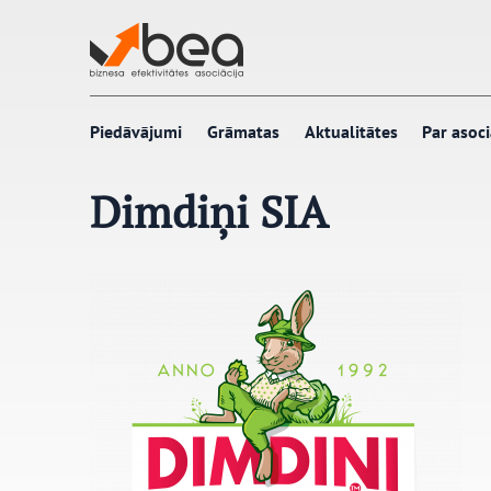
Pāriet
uz
saturu
Piedāvājumi
Grāmatas
Aktualitātes
Par asoci
Dimdiņi SIA