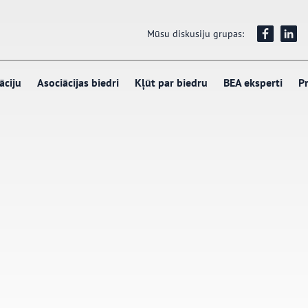
Mūsu diskusiju grupas:
āciju
Asociācijas biedri
Kļūt par biedru
BEA eksperti
Pr