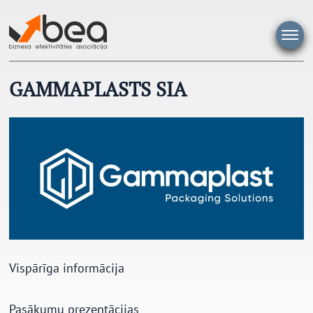
Pāriet
uz
saturu
GAMMAPLASTS SIA
Vispārīga informācija
Pasākumu prezentācijas