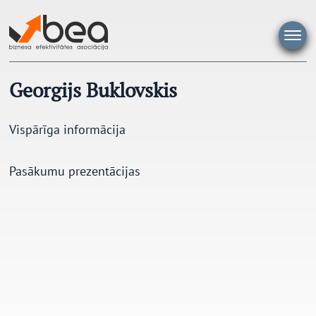
Pāriet
uz
saturu
Georgijs Buklovskis
Vispārīga informācija
Pasākumu prezentācijas