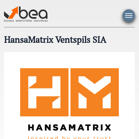
Pāriet
uz
saturu
HansaMatrix Ventspils SIA