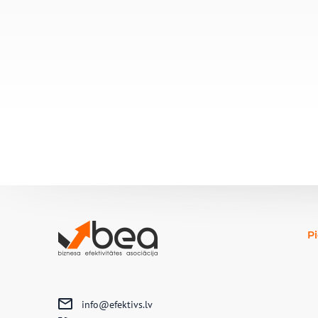
P
info@efektivs.lv