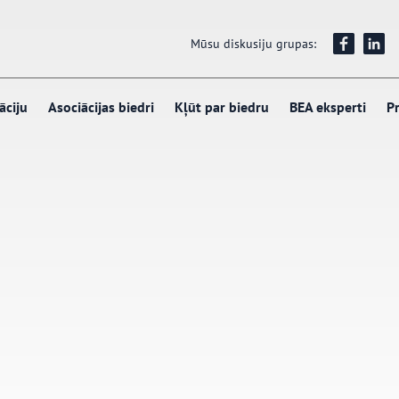
Mūsu diskusiju grupas:
āciju
Asociācijas biedri
Kļūt par biedru
BEA eksperti
Pr