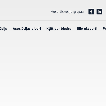
Mūsu diskusiju grupas:
āciju
Asociācijas biedri
Kļūt par biedru
BEA eksperti
Pr