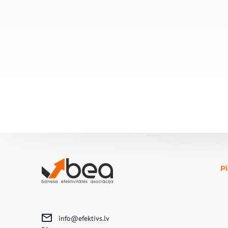
P
info@efektivs.lv