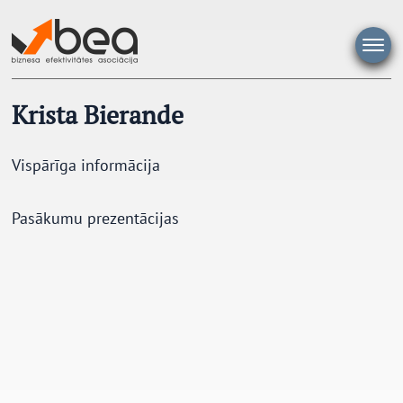
Pāriet
uz
saturu
Krista Bierande
Vispārīga informācija
Pasākumu prezentācijas