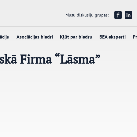
Mūsu diskusiju grupas:
āciju
Asociācijas biedri
Kļūt par biedru
BEA eksperti
Pr
iskā Firma “Lāsma”