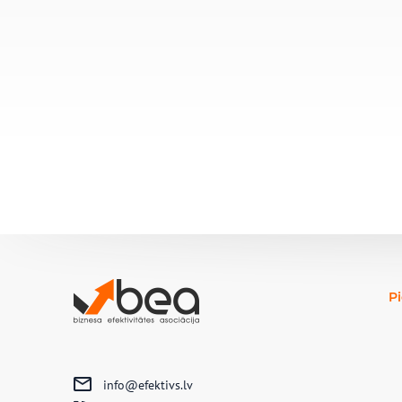
P
info@efektivs.lv