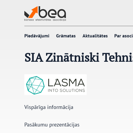
Pāriet
uz
saturu
Piedāvājumi
Grāmatas
Aktualitātes
Par asoci
SIA Zinātniski Tehn
Vispārīga informācija
Pasākumu prezentācijas