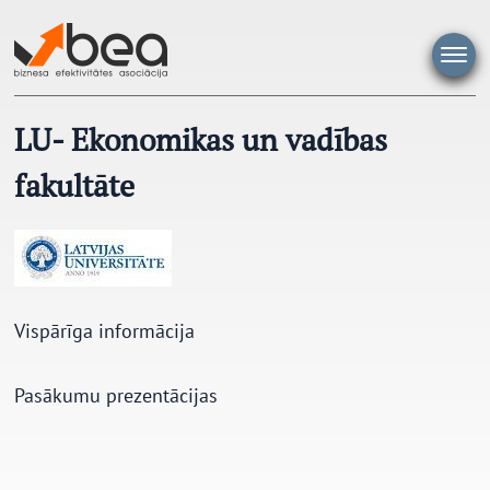
Pāriet
uz
saturu
LU- Ekonomikas un vadības
fakultāte
Vispārīga informācija
Pasākumu prezentācijas