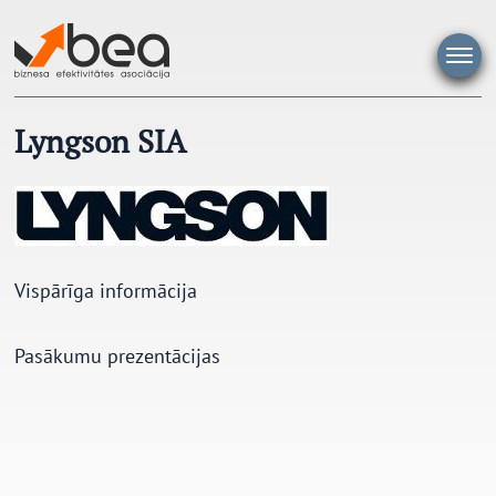
Pāriet
uz
saturu
Lyngson SIA
Vispārīga informācija
Pasākumu prezentācijas