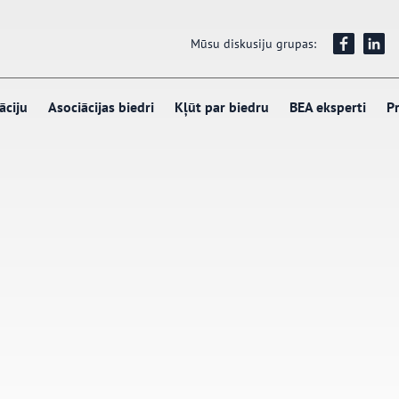
Mūsu diskusiju grupas:
āciju
Asociācijas biedri
Kļūt par biedru
BEA eksperti
Pr