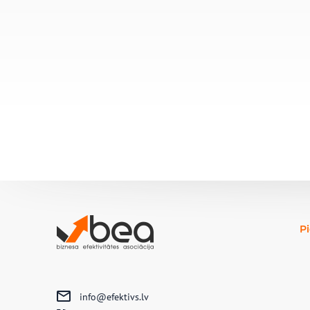
P
info@efektivs.lv