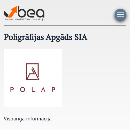
Pāriet
uz
saturu
Poligrāfijas Apgāds SIA
Vispārīga informācija