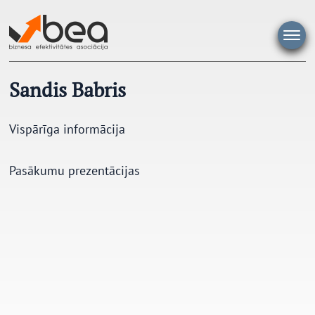
Pāriet
uz
saturu
Sandis Babris
Vispārīga informācija
Pasākumu prezentācijas