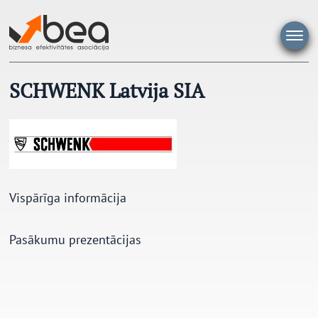
Pāriet
uz
saturu
SCHWENK Latvija SIA
Vispārīga informācija
Pasākumu prezentācijas