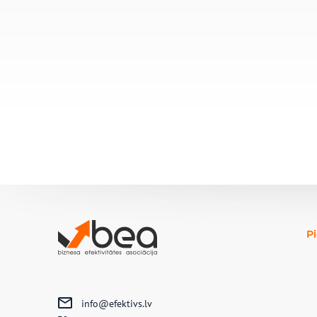
P
info@efektivs.lv