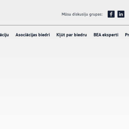
Mūsu diskusiju grupas:
āciju
Asociācijas biedri
Kļūt par biedru
BEA eksperti
Pr