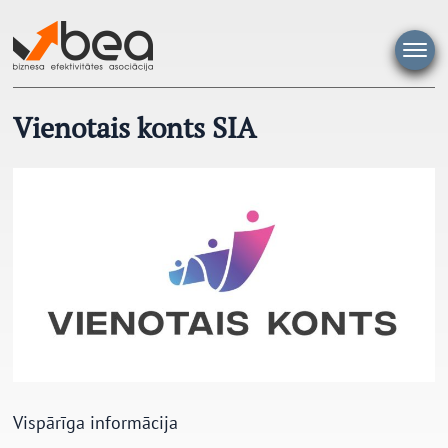
Pāriet
uz
saturu
Vienotais konts SIA
Vispārīga informācija