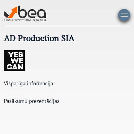
Pāriet
uz
saturu
AD Production SIA
Vispārīga informācija
Pasākumu prezentācijas