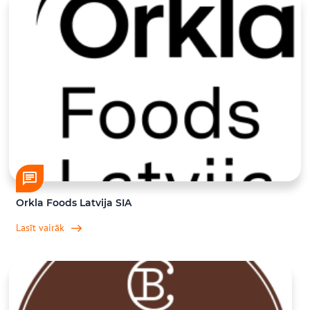
Orkla Foods Latvija SIA
Lasīt vairāk