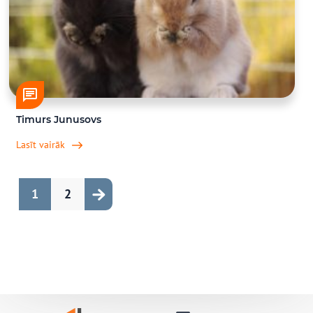
Timurs Junusovs
Lasīt vairāk
Page
Page
1
2